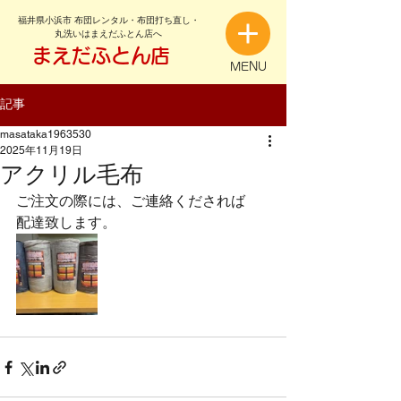
福井県小浜市 布団レンタル・布団打ち直し・
丸洗いはまえだふとん店へ
まえだふとん店
MENU
記事
masataka1963530
2025年11月19日
アクリル毛布
ご注文の際には、ご連絡くだされば
配達致します。