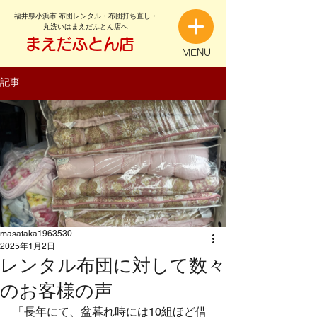
福井県小浜市 布団レンタル・布団打ち直し・
丸洗いはまえだふとん店へ
まえだふとん店
MENU
記事
masataka1963530
2025年1月2日
レンタル布団に対して数々
のお客様の声
「長年にて、盆暮れ時には10組ほど借